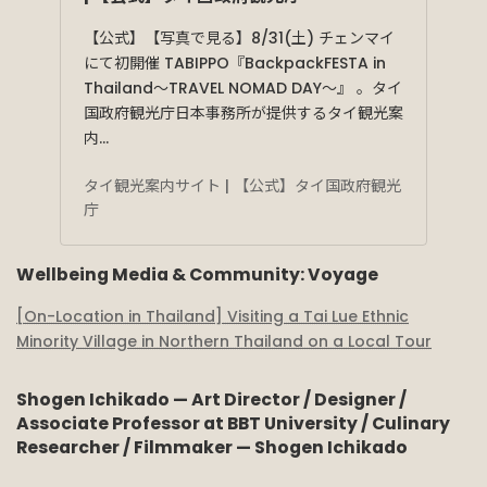
【公式】【写真で見る】8/31(土) チェンマイ
にて初開催 TABIPPO『BackpackFESTA in
Thailand〜TRAVEL NOMAD DAY〜』 。タイ
国政府観光庁日本事務所が提供するタイ観光案
内…
タイ観光案内サイト | 【公式】タイ国政府観光
庁
Wellbeing Media & Community: Voyage
[On-Location in Thailand] Visiting a Tai Lue Ethnic
Minority Village in Northern Thailand on a Local Tour
Shogen Ichikado — Art Director / Designer /
Associate Professor at BBT University / Culinary
Researcher / Filmmaker — Shogen Ichikado