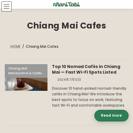
Skip
Skip
to
to
the
the
content
Navigation
Chiang Mai Cafes
HOME
Chiang Mai Cafes
Top 10 Nomad Cafés in Chiang
Chiang Mai
Mai — Fast Wi-Fi Spots Listed
Restaurants & Cafés
2024年7月12日
Discover 10 hand-picked nomad-friendly
cafés in Chiang Mai! We introduce the
best spots to focus on work, featuring
fast Wi-Fi and comfortable workspaces.
Read more