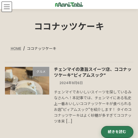
コ
ナ
ン
ビ
テ
ゲ
ン
ー
ココナッツケーキ
ツ
シ
へ
ョ
ス
ン
HOME
ココナッツケーキ
キ
に
ッ
移
プ
動
チェンマイの激旨スイーツ店、ココナッ
グルメ
ツケーキ”ピィアムスック”
2024年9月6日
チェンマイでおいしいスイーツを探しているみ
なさんへ！本記事では、チェンマイにある私史
上一番おいしいココナッツケーキが食べられる
お店"ピィアムスック"を紹介します！ タイのコ
コナッツケーキはよく砂糖が多すぎてココナッ
ツ本来 […]
続きを読む