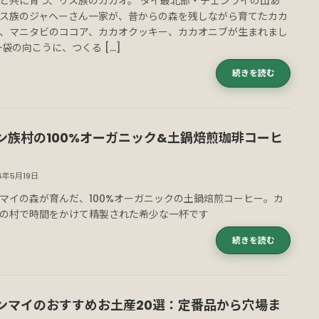
と共に育つ、リス族のカカオ。 タイ最北部・チェンライの山あ
ス族のジャヘーさん一家が、昔からの森を残しながら育てたカカ
、マニタビのココア、カカオクッキー、カカオニブが生まれまし
一袋の向こうに、つくる […]
続きを読む
ン族村の100%オーガニック&土鍋焙煎珈琲コーヒ
6年5月19日
マイの森が育んだ、100%オーガニックの土鍋焙煎コーヒー。カ
の村で時間をかけて精製された希少な一杯です
続きを読む
ンマイのおすすめお土産20選：定番品から穴場ま