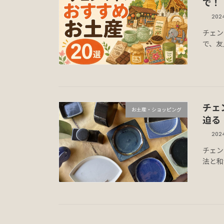
で！
20
チェン
で、友
チェ
お土産・ショッピング
迫る
20
チェン
法と和