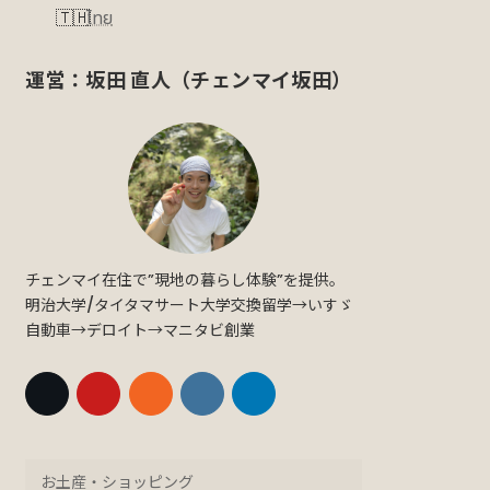
ไทย
運営：坂田 直人（チェンマイ坂田）
チェンマイ在住で”現地の暮らし体験”を提供。
明治大学/タイタマサート大学交換留学→いすゞ
自動車→デロイト→マニタビ創業
お土産・ショッピング