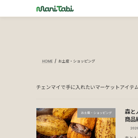
コ
ナ
ン
ビ
テ
ゲ
ン
ー
ツ
シ
へ
ョ
ス
ン
キ
に
HOME
お土産・ショッピング
ッ
移
プ
動
チェンマイで手に入れたいマーケットアイテ
森と
お土産・ショッピング
商品
202