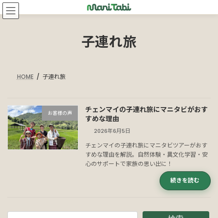
コ
ナ
ン
ビ
テ
ゲ
ン
ー
子連れ旅
ツ
シ
へ
ョ
ス
ン
HOME
子連れ旅
キ
に
ッ
移
プ
動
チェンマイの子連れ旅にマニタビがおす
お客様の声
すめな理由
2026年6月5日
チェンマイの子連れ旅にマニタビツアーがおす
すめな理由を解説。自然体験・異文化学習・安
心のサポートで家族の思い出に！
続きを読む