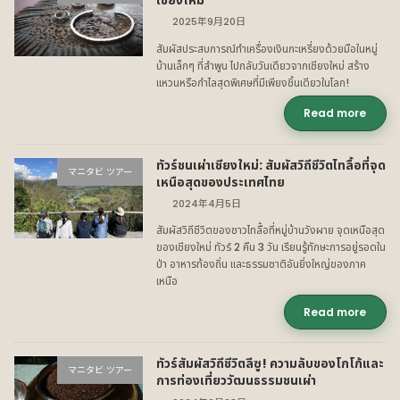
2025年9月20日
สัมผัสประสบการณ์ทำเครื่องเงินกะเหรี่ยงด้วยมือในหมู่
บ้านเล็กๆ ที่ลำพูน ไปกลับวันเดียวจากเชียงใหม่ สร้าง
แหวนหรือกำไลสุดพิเศษที่มีเพียงชิ้นเดียวในโลก!
Read more
ทัวร์ชนเผ่าเชียงใหม่: สัมผัสวิถีชีวิตไทลื้อที่จุด
マニタビ ツアー
เหนือสุดของประเทศไทย
2024年4月5日
สัมผัสวิถีชีวิตของชาวไทลื้อที่หมู่บ้านวังผาย จุดเหนือสุด
ของเชียงใหม่ ทัวร์ 2 คืน 3 วัน เรียนรู้ทักษะการอยู่รอดใน
ป่า อาหารท้องถิ่น และธรรมชาติอันยิ่งใหญ่ของภาค
เหนือ
Read more
ทัวร์สัมผัสวิถีชีวิตลีซู! ความลับของโกโก้และ
マニタビ ツアー
การท่องเที่ยววัฒนธรรมชนเผ่า