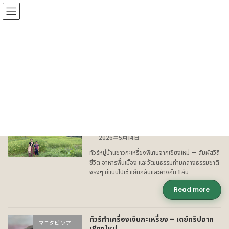
Skip
Skip
to
to
the
the
content
Navigation
マニタビ ツアー
HOME
マニタビ ツアー
ทัวร์หมู่บ้านกะเหรี่ยง: สัมผัสวิถีชีวิต
マニタビ ツアー
ท่ามกลางธรรมชาติ เชียงใหม่
2026年5月14日
ทัวร์หมู่บ้านชาวกะเหรี่ยงพิเศษจากเชียงใหม่ — สัมผัสวิถี
ชีวิต อาหารพื้นเมือง และวัฒนธรรมท่ามกลางธรรมชาติ
จริงๆ มีแบบไปเช้าเย็นกลับและค้างคืน 1 คืน
Read more
ทัวร์ทำเครื่องเงินกะเหรี่ยง – เดย์ทริปจาก
マニタビ ツアー
เชียงใหม่