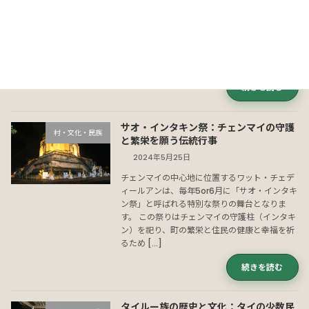
2024年7月13日
知っているとよりタイ旅行が楽しくなるタイ語
を紹介します。あいさつ、食事、買い物の時に
活用できます！
続きを読む
サオ・インタキン祭：チェンマイの守護
村・文化・民族
と繁栄を願う伝統行事
2024年5月25日
チェンマイの中心地に位置するワット・チェデ
ィールアンは、毎年5or6月に「サオ・インタキ
ン祭」と呼ばれる特別な祭りの舞台となりま
す。 この祭りはチェンマイの守護柱（インタキ
ン）を祀り、町の繁栄と住民の健康と幸福を祈
るため […]
続きを読む
タイルー族の歴史と文化：タイの少数民