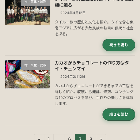
村・文化・民族
族に迫る
2024年4月12日
タイルー族の歴史と文化を紹介。タイを含む東
南アジアに広がる少数民族の独自の伝統と社会
を探る。
続きを読む
カカオからチョコレートの作り方＠タ
村・文化・民族
イ・チェンマイ
2024年2月12日
カカオからチョコレートができるまでの工程を
詳しく紹介。収穫から発酵、焙煎、コンチング
などのプロセスを学び、手作りの楽しさを体験
します。
続きを読む
投
«
固
1
…
固
6
固
7
固
8
»