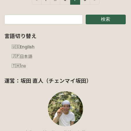
定
定
定
定
稿
ペ
ペ
ペ
ペ
の
ー
ー
ー
ー
検索
ジ
ジ
ジ
ジ
ペ
言語切り替え
ー
ジ
English
送
日本語
ไทย
り
運営：坂田 直人（チェンマイ坂田）