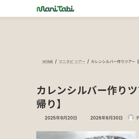
コ
ナ
ン
ビ
テ
ゲ
ン
ー
ツ
シ
へ
ョ
ス
ン
キ
に
HOME
マニタビ ツアー
カレンシルバー作りツアー
ッ
移
プ
動
カレンシルバー作りツ
帰り】
最
2025年9月20日
2026年6月30日
終
更
新