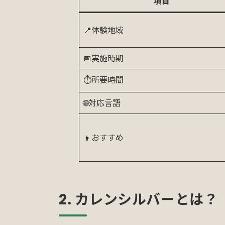
項目
📍体験地域
📅実施時期
⏱️所要時間
🌐対応言語
👧おすすめ
2. カレンシルバーとは？