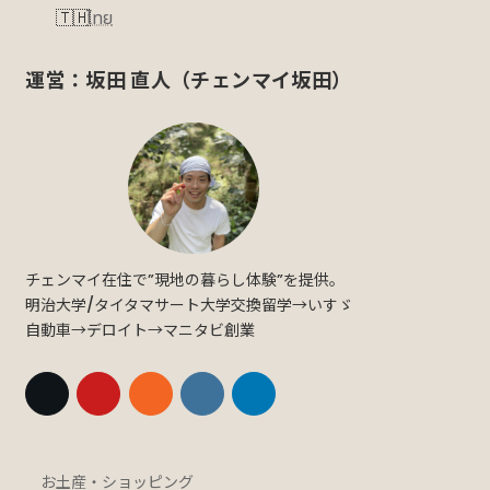
ไทย
運営：坂田 直人（チェンマイ坂田）
チェンマイ在住で”現地の暮らし体験”を提供。
明治大学/タイタマサート大学交換留学→いすゞ
自動車→デロイト→マニタビ創業
お土産・ショッピング